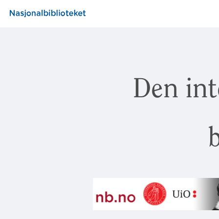
Den int
b