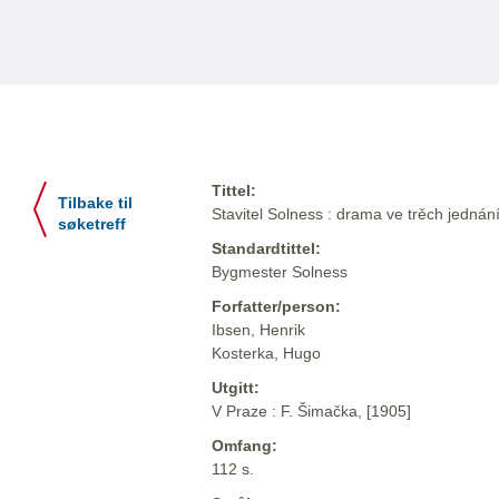
Tittel:
Tilbake til
Stavitel Solness : drama ve trěch jednán
søketreff
Standardtittel:
Bygmester Solness
Forfatter/person:
Ibsen, Henrik
Kosterka, Hugo
Utgitt:
V Praze : F. Šimačka, [1905]
Omfang:
112 s.