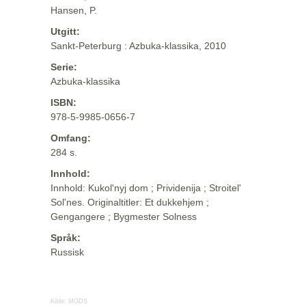
Hansen, P.
Utgitt:
Sankt-Peterburg : Azbuka-klassika, 2010
Serie:
Azbuka-klassika
ISBN:
978-5-9985-0656-7
Omfang:
284 s.
Innhold:
Innhold: Kukol'nyj dom ; Prividenija ; Stroitel'
Sol'nes. Originaltitler: Et dukkehjem ;
Gengangere ; Bygmester Solness
Språk:
Russisk
Kilde:
MODS