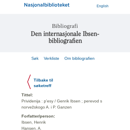
English
Bibliografi
Den internasjonale Ibsen-
bibliografien
Søk
Verkliste
Om bibliografien
Tilbake til
søketreff
Tittel:
Prividenija : p'esy / Genrik Ibsen ; perevod s
norvežskogo A. i P. Ganzen
Forfatter/person:
Ibsen, Henrik
Hansen, A.