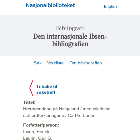
English
Bibliografi
Den internasjonale Ibsen-
bibliografien
Søk
Verkliste
Om bibliografien
Tilbake til
søketreff
Tittel:
Hærmændene på Helgeland / med inledning
och ordförklaringar av Carl G. Laurin
Forfatter/person:
Ibsen, Henrik
Laurin, Carl G.