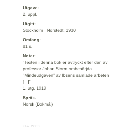
Utgave:
2. uppl.
Utgitt:
Stockholm : Norstedt, 1930
Omfang:
81 s.
Noter:
"Texten i denna bok er avtryckt efter den av
professor Johan Storm ombesörjda
"Mindeudgaven" av Ibsens samlade arbeten
[...]"
1. utg. 1919
Språk:
Norsk (Bokmål)
Kilde:
MODS