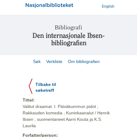
English
Bibliografi
Den internasjonale Ibsen-
bibliografien
Søk
Verkliste
Om bibliografien
Tilbake til
søketreff
Tittel:
Valitut draamat. I. Päiväkummun pidot ;
Rakkauden komedia ; Kuninkaanalut / Henrik
Ibsen ; suomentaneet Aarni Kouta ja K.S.
Laurila
Forfatter/person: