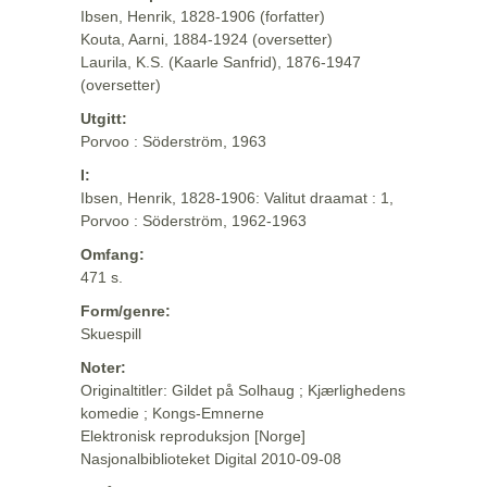
Ibsen, Henrik, 1828-1906 (forfatter)
Kouta, Aarni, 1884-1924 (oversetter)
Laurila, K.S. (Kaarle Sanfrid), 1876-1947
(oversetter)
Utgitt:
Porvoo : Söderström, 1963
I:
Ibsen, Henrik, 1828-1906: Valitut draamat : 1,
Porvoo : Söderström, 1962-1963
Omfang:
471 s.
Form/genre:
Skuespill
Noter:
Originaltitler: Gildet på Solhaug ; Kjærlighedens
komedie ; Kongs-Emnerne
Elektronisk reproduksjon [Norge]
Nasjonalbiblioteket Digital 2010-09-08