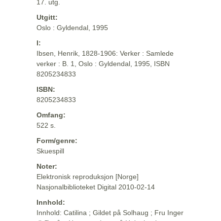
17. utg.
Utgitt:
Oslo : Gyldendal, 1995
I:
Ibsen, Henrik, 1828-1906: Verker : Samlede
verker : B. 1, Oslo : Gyldendal, 1995, ISBN
8205234833
ISBN:
8205234833
Omfang:
522 s.
Form/genre:
Skuespill
Noter:
Elektronisk reproduksjon [Norge]
Nasjonalbiblioteket Digital 2010-02-14
Innhold:
Innhold: Catilina ; Gildet på Solhaug ; Fru Inger