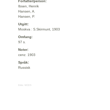
Forfatter/person:
Ibsen, Henrik
Hansen, A.
Hansen, P.
Utgitt:
Moskva : S.Skirmunt, 1903
Omfang:
97 s.
Noter:
cenz. 1903
Språk:
Russisk
Kilde:
MODS