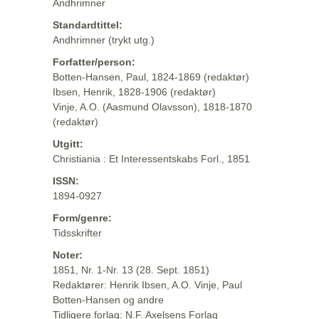
Andhrimner
Standardtittel:
Andhrimner (trykt utg.)
Forfatter/person:
Botten-Hansen, Paul, 1824-1869 (redaktør)
Ibsen, Henrik, 1828-1906 (redaktør)
Vinje, A.O. (Aasmund Olavsson), 1818-1870
(redaktør)
Utgitt:
Christiania : Et Interessentskabs Forl., 1851
ISSN:
1894-0927
Form/genre:
Tidsskrifter
Noter:
1851, Nr. 1-Nr. 13 (28. Sept. 1851)
Redaktører: Henrik Ibsen, A.O. Vinje, Paul
Botten-Hansen og andre
Tidligere forlag: N.F. Axelsens Forlag