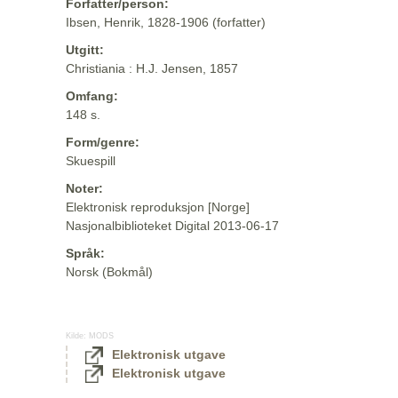
Forfatter/person:
Ibsen, Henrik, 1828-1906 (forfatter)
Utgitt:
Christiania : H.J. Jensen, 1857
Omfang:
148 s.
Form/genre:
Skuespill
Noter:
Elektronisk reproduksjon [Norge]
Nasjonalbiblioteket Digital 2013-06-17
Språk:
Norsk (Bokmål)
Kilde:
MODS
Elektronisk utgave
Elektronisk utgave