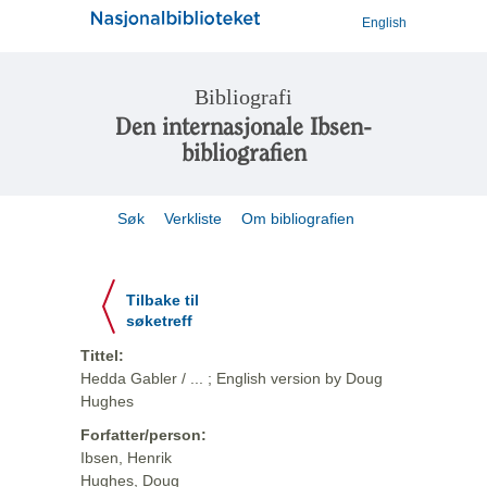
English
Bibliografi
Den internasjonale Ibsen-
bibliografien
Søk
Verkliste
Om bibliografien
Tilbake til
søketreff
Tittel:
Hedda Gabler / ... ; English version by Doug
Hughes
Forfatter/person:
Ibsen, Henrik
Hughes, Doug