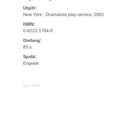
Utgitt:
New York : Dramatists play service, 2001
ISBN:
0-8222-1784-8
Omfang:
83 s.
Språk:
Engelsk
Kilde:
MODS