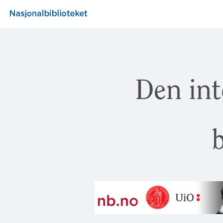
Den int
b