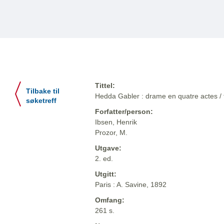
Tittel:
Tilbake til
Hedda Gabler : drame en quatre actes / 
søketreff
Forfatter/person:
Ibsen, Henrik
Prozor, M.
Utgave:
2. ed.
Utgitt:
Paris : A. Savine, 1892
Omfang:
261 s.