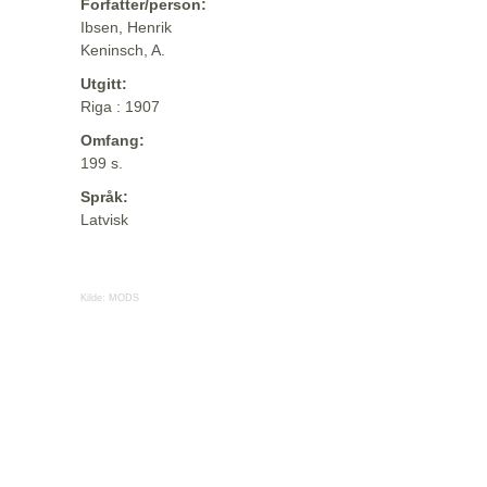
Forfatter/person:
Ibsen, Henrik
Keninsch, A.
Utgitt:
Riga : 1907
Omfang:
199 s.
Språk:
Latvisk
Kilde:
MODS