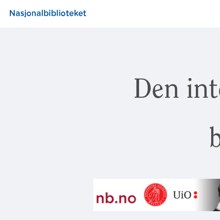
Den int
b