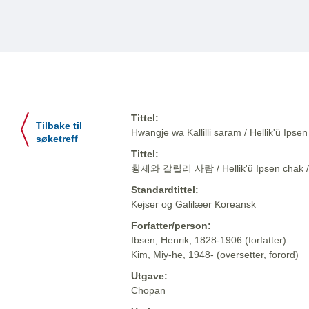
Tittel:
Tilbake til
Hwangje wa Kallilli saram / Hellik'ŭ 
søketreff
Tittel:
황제와 갈릴리 사람 / Hellik'ŭ Ipsen cha
Standardtittel:
Kejser og Galilæer Koreansk
Forfatter/person:
Ibsen, Henrik, 1828-1906 (forfatter)
Kim, Miy-he, 1948- (oversetter, forord)
Utgave:
Chopan