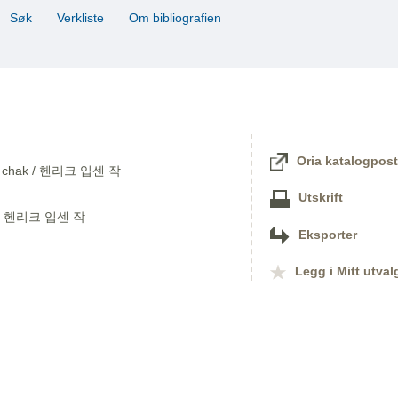
Søk
Verkliste
Om bibliografien
Oria katalogpost
Ipsen chak / 헨리크 입센 작
Utskrift
k / 헨리크 입센 작
Eksporter
Legg i Mitt utval