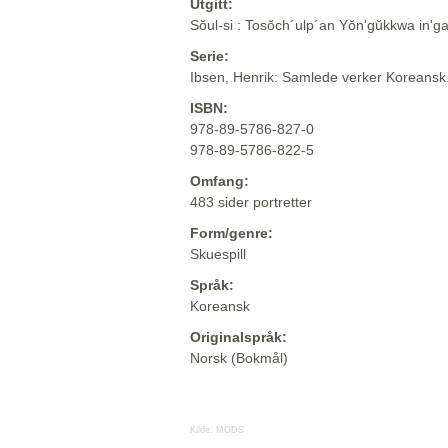
Utgitt:
Sŏul-si : Tosŏch´ulp´an Yŏn'gŭkkwa in'g
Serie:
Ibsen, Henrik: Samlede verker Koreansk
ISBN:
978-89-5786-827-0
978-89-5786-822-5
Omfang:
483 sider portretter
Form/genre:
Skuespill
Språk:
Koreansk
Originalspråk:
Norsk (Bokmål)
Kilde:
MODS