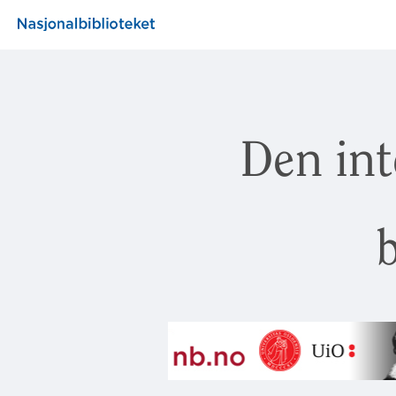
Den int
b