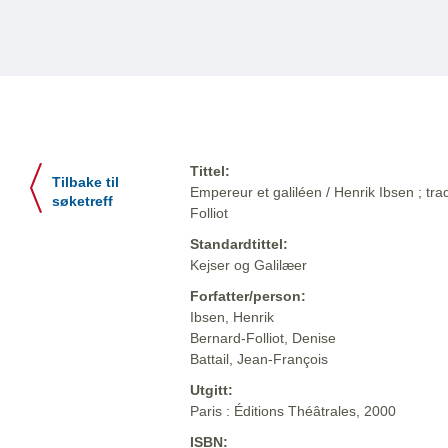
Tittel:
Tilbake til
Empereur et galiléen / Henrik Ibsen ; tr
søketreff
Folliot
Standardtittel:
Kejser og Galilæer
Forfatter/person:
Ibsen, Henrik
Bernard-Folliot, Denise
Battail, Jean-François
Utgitt:
Paris : Éditions Théâtrales, 2000
ISBN: