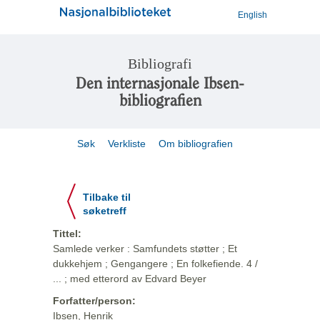
English
Bibliografi
Den internasjonale Ibsen-
bibliografien
Søk
Verkliste
Om bibliografien
Tilbake til
søketreff
Tittel:
Samlede verker : Samfundets støtter ; Et
dukkehjem ; Gengangere ; En folkefiende. 4 /
... ; med etterord av Edvard Beyer
Forfatter/person:
Ibsen, Henrik