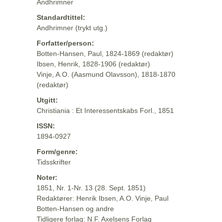
Andhrimner
Standardtittel:
Andhrimner (trykt utg.)
Forfatter/person:
Botten-Hansen, Paul, 1824-1869 (redaktør)
Ibsen, Henrik, 1828-1906 (redaktør)
Vinje, A.O. (Aasmund Olavsson), 1818-1870
(redaktør)
Utgitt:
Christiania : Et Interessentskabs Forl., 1851
ISSN:
1894-0927
Form/genre:
Tidsskrifter
Noter:
1851, Nr. 1-Nr. 13 (28. Sept. 1851)
Redaktører: Henrik Ibsen, A.O. Vinje, Paul
Botten-Hansen og andre
Tidligere forlag: N.F. Axelsens Forlag