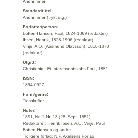
Andhrimner
Standardtittel:
Andhrimner (trykt utg.)
Forfatter/person:
Botten-Hansen, Paul, 1824-1869 (redaktør)
Ibsen, Henrik, 1828-1906 (redaktør)
Vinje, A.O. (Aasmund Olavsson), 1818-1870
(redaktør)
Utgitt:
Christiania : Et Interessentskabs Forl., 1851
ISSN:
1894-0927
Form/genre:
Tidsskrifter
Noter:
1851, Nr. 1-Nr. 13 (28. Sept. 1851)
Redaktører: Henrik Ibsen, A.O. Vinje, Paul
Botten-Hansen og andre
Tidligere forlag: N.F. Axelsens Forlag