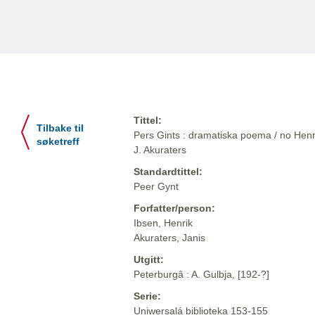
Tittel:
Tilbake til
Pers Gints : dramatiska poema / no Henr
søketreff
J. Akuraters
Standardtittel:
Peer Gynt
Forfatter/person:
Ibsen, Henrik
Akuraters, Janis
Utgitt:
Peterburgâ : A. Gulbja, [192-?]
Serie:
Uniwersalá biblioteka 153-155