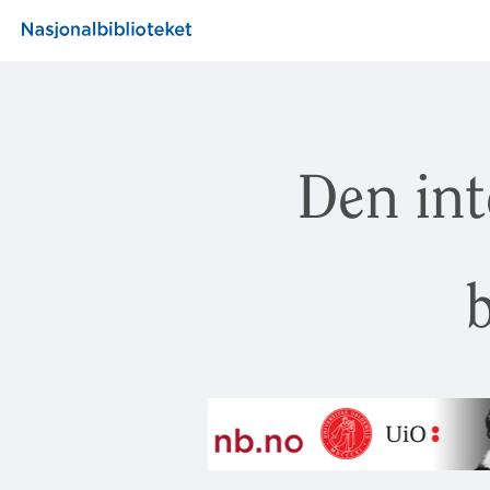
Den int
b