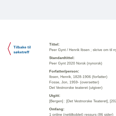
Tittel:
Tilbake til
Peer Gynt / Henrik Ibsen ; skrive om til
søketreff
Standardtittel:
Peer Gynt 2020 Norsk (nynorsk)
Forfatter/person:
Ibsen, Henrik, 1828-1906 (forfatter)
Fosse, Jon, 1959- (oversetter)
Det Vestnorske teateret (utgiver)
Utgitt:
[Bergen] : [Det Vestnorske Teateret], [20
Omfang:
1 online (nettilkoblet) ressurs (86 sider)