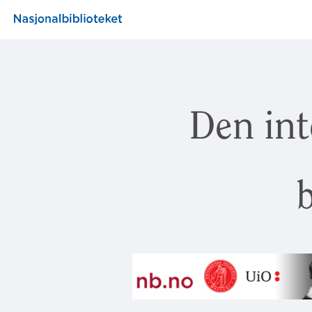
Den int
b