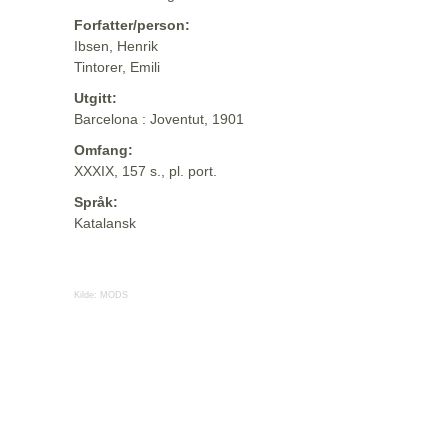
Forfatter/person:
Ibsen, Henrik
Tintorer, Emili
Utgitt:
Barcelona : Joventut, 1901
Omfang:
XXXIX, 157 s., pl. port.
Språk:
Katalansk
Kilde:
MODS