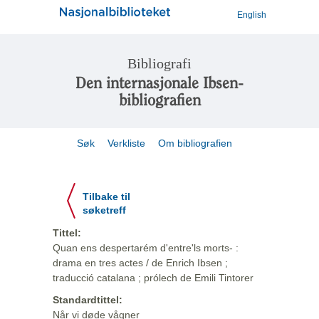
English
Bibliografi
Den internasjonale Ibsen-
bibliografien
Søk
Verkliste
Om bibliografien
Tilbake til
søketreff
Tittel:
Quan ens despertarém d'entre'ls morts- :
drama en tres actes / de Enrich Ibsen ;
traducció catalana ; prólech de Emili Tintorer
Standardtittel:
Når vi døde vågner