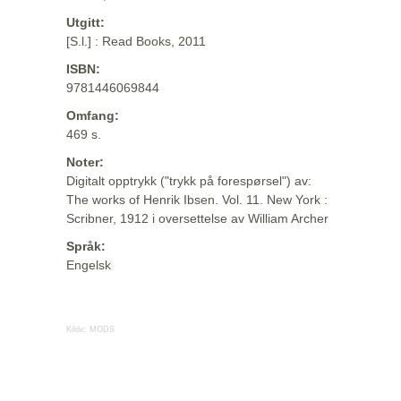
Utgitt:
[S.l.] : Read Books, 2011
ISBN:
9781446069844
Omfang:
469 s.
Noter:
Digitalt opptrykk ("trykk på forespørsel") av:
The works of Henrik Ibsen. Vol. 11. New York :
Scribner, 1912 i oversettelse av William Archer
Språk:
Engelsk
Kilde:
MODS