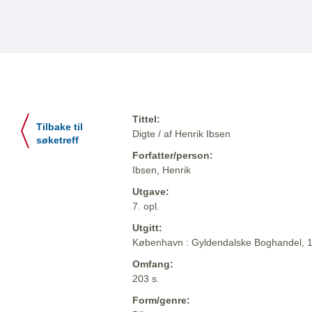
Tittel:
Tilbake til
Digte / af Henrik Ibsen
søketreff
Forfatter/person:
Ibsen, Henrik
Utgave:
7. opl.
Utgitt:
København : Gyldendalske Boghandel, 
Omfang:
203 s.
Form/genre: