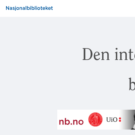
Den int
b