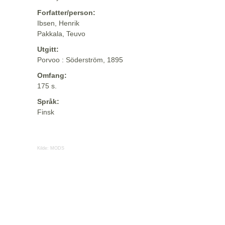
Forfatter/person:
Ibsen, Henrik
Pakkala, Teuvo
Utgitt:
Porvoo : Söderström, 1895
Omfang:
175 s.
Språk:
Finsk
Kilde:
MODS