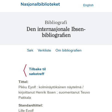
English
Bibliografi
Den internasjonale Ibsen-
bibliografien
Søk
Verkliste
Om bibliografien
Tilbake til
søketreff
Tittel:
Pikku Eyolf : kolminäytöksinen näytelmä /
kirjoittanut Henrik Ibsen ; suomentanut Teuvo
Pakkala
Standardtittel:
Lille Eyolf