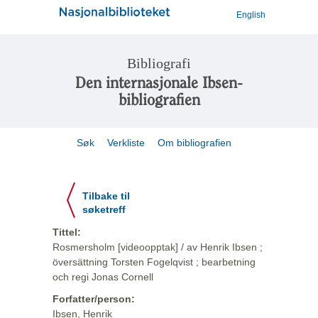
English
Bibliografi
Den internasjonale Ibsen-
bibliografien
Søk
Verkliste
Om bibliografien
Tilbake til
søketreff
Tittel:
Rosmersholm [videoopptak] / av Henrik Ibsen ;
översättning Torsten Fogelqvist ; bearbetning
och regi Jonas Cornell
Forfatter/person:
Ibsen, Henrik