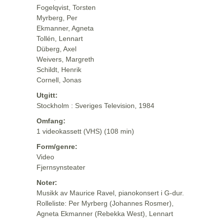
Fogelqvist, Torsten
Myrberg, Per
Ekmanner, Agneta
Tollén, Lennart
Düberg, Axel
Weivers, Margreth
Schildt, Henrik
Cornell, Jonas
Utgitt:
Stockholm : Sveriges Television, 1984
Omfang:
1 videokassett (VHS) (108 min)
Form/genre:
Video
Fjernsynsteater
Noter:
Musikk av Maurice Ravel, pianokonsert i G-dur.
Rolleliste: Per Myrberg (Johannes Rosmer),
Agneta Ekmanner (Rebekka West), Lennart