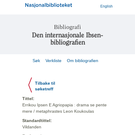
English
Bibliografi
Den internasjonale Ibsen-
bibliografien
Søk
Verkliste
Om bibliografien
Tilbake til
søketreff
Tittel:
Errikou Ipsen E Agriopapia : drama se pente
mere / metaphrastes Leon Koukoulas
Standardtittel:
Vildanden