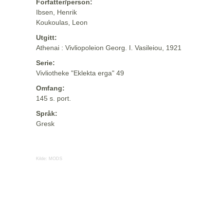
Forfatter/person:
Ibsen, Henrik
Koukoulas, Leon
Utgitt:
Athenai : Vivliopoleion Georg. I. Vasileiou, 1921
Serie:
Vivliotheke "Eklekta erga" 49
Omfang:
145 s. port.
Språk:
Gresk
Kilde:
MODS