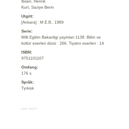
Ibsen, Henrik
Kurt, Saziye Berin
Utgitt:
[Ankara] : M.E.B., 1989
Serie:
Milli Egitim Bakanligi yayinlari 1138. Bilim ve
kültür eserleri dizisi : 266. Tiyatro eserleri : 14
ISBN:
9751101107
Omfang:
176 s.
Språk:
Tyrkisk
Kilde:
MODS