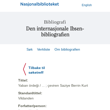
English
Bibliografi
Den internasjonale Ibsen-
bibliografien
Søk
Verkliste
Om bibliografien
Tilbake til
søketreff
Tittel:
Yaban ördeği / ... ; çeviren Saziye Berrin Kurt
Standardtittel:
Vildanden
Forfatter/person: