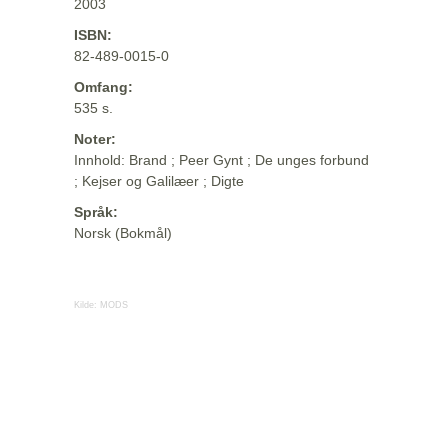
2003
ISBN:
82-489-0015-0
Omfang:
535 s.
Noter:
Innhold: Brand ; Peer Gynt ; De unges forbund
; Kejser og Galilæer ; Digte
Språk:
Norsk (Bokmål)
Kilde:
MODS