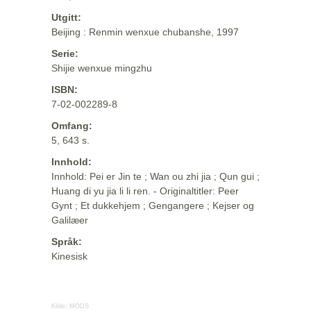
Utgitt:
Beijing : Renmin wenxue chubanshe, 1997
Serie:
Shijie wenxue mingzhu
ISBN:
7-02-002289-8
Omfang:
5, 643 s.
Innhold:
Innhold: Pei er Jin te ; Wan ou zhi jia ; Qun gui ;
Huang di yu jia li li ren. - Originaltitler: Peer
Gynt ; Et dukkehjem ; Gengangere ; Kejser og
Galilæer
Språk:
Kinesisk
Kilde:
MODS