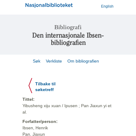
English
Bibliografi
Den internasjonale Ibsen-
bibliografien
Søk
Verkliste
Om bibliografien
Tilbake til
søketreff
Tittel:
Yibusheng xiju xuan / Ipusen ; Pan Jiaxun yi et
al.
Forfatter/person:
Ibsen, Henrik
Pan, Jiaxun