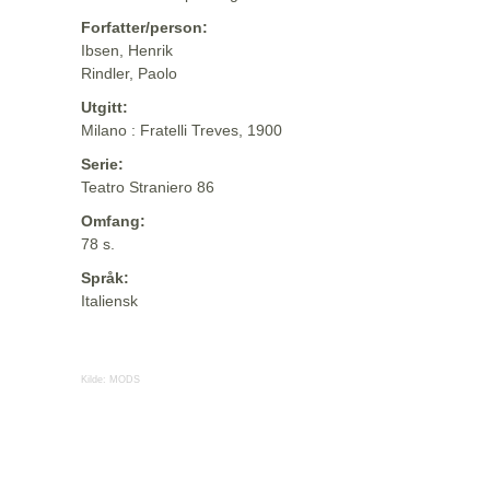
Forfatter/person:
Ibsen, Henrik
Rindler, Paolo
Utgitt:
Milano : Fratelli Treves, 1900
Serie:
Teatro Straniero 86
Omfang:
78 s.
Språk:
Italiensk
Kilde:
MODS