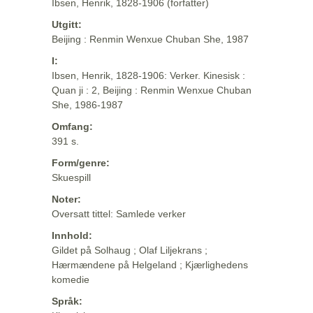
Ibsen, Henrik, 1828-1906 (forfatter)
Utgitt:
Beijing : Renmin Wenxue Chuban She, 1987
I:
Ibsen, Henrik, 1828-1906: Verker. Kinesisk :
Quan ji : 2, Beijing : Renmin Wenxue Chuban
She, 1986-1987
Omfang:
391 s.
Form/genre:
Skuespill
Noter:
Oversatt tittel: Samlede verker
Innhold:
Gildet på Solhaug ; Olaf Liljekrans ;
Hærmændene på Helgeland ; Kjærlighedens
komedie
Språk: