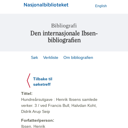
English
Bibliografi
Den internasjonale Ibsen-
bibliografien
Søk
Verkliste
Om bibliografien
Tilbake til
søketreff
Tittel:
Hundreårsutgave : Henrik Ibsens samlede
verker. 3 / ved Francis Bull, Halvdan Koht,
Didrik Arup Seip
Forfatter/person:
Ibsen, Henrik