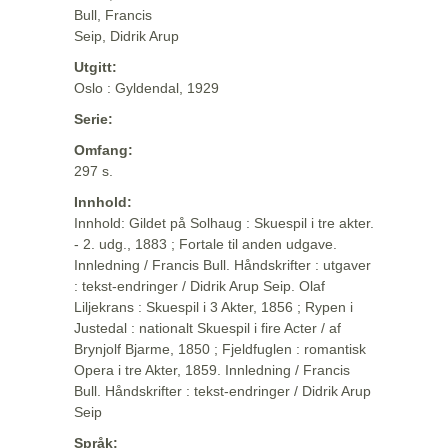
Bull, Francis
Seip, Didrik Arup
Utgitt:
Oslo : Gyldendal, 1929
Serie:
Omfang:
297 s.
Innhold:
Innhold: Gildet på Solhaug : Skuespil i tre akter.
- 2. udg., 1883 ; Fortale til anden udgave.
Innledning / Francis Bull. Håndskrifter : utgaver
: tekst-endringer / Didrik Arup Seip. Olaf
Liljekrans : Skuespil i 3 Akter, 1856 ; Rypen i
Justedal : nationalt Skuespil i fire Acter / af
Brynjolf Bjarme, 1850 ; Fjeldfuglen : romantisk
Opera i tre Akter, 1859. Innledning / Francis
Bull. Håndskrifter : tekst-endringer / Didrik Arup
Seip
Språk: