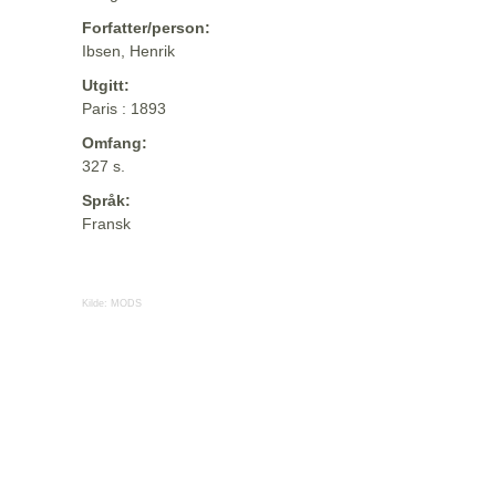
Forfatter/person:
Ibsen, Henrik
Utgitt:
Paris : 1893
Omfang:
327 s.
Språk:
Fransk
Kilde:
MODS