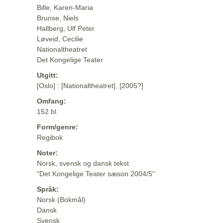
Bille, Karen-Maria
Brunse, Niels
Hallberg, Ulf Peter
Løveid, Cecilie
Nationaltheatret
Det Kongelige Teater
Utgitt:
[Oslo] : [Nationaltheatret], [2005?]
Omfang:
152 bl.
Form/genre:
Regibok
Noter:
Norsk, svensk og dansk tekst
"Det Kongelige Teater sæson 2004/5"
Språk:
Norsk (Bokmål)
Dansk
Svensk