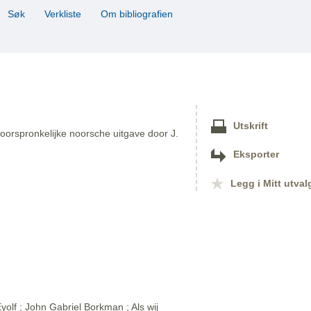
Søk
Verkliste
Om bibliografien
Utskrift
oorspronkelijke noorsche uitgave door J.
Eksporter
Legg i Mitt utval
olf ; John Gabriel Borkman ; Als wij