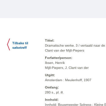
Tittel:
Tilbake til
Dramatische werke. 3 / vertaald naar de 
søketreff
Clant van der Mijll-Piepers
Forfatter/person:
Ibsen, Henrik
Mijll-Piepers, J. Clant van der
Utgitt:
Amsterdam : Meulenhoff, 1907
Omfang:
280 s., pl. ill.
Innhold:
Innhold: Bouwmeester Solness ; Kleine Ey