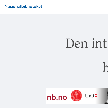
Den int
b