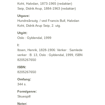
Koht, Halvdan, 1873-1965 (redaktør)
Seip, Didrik Arup, 1884-1963 (redaktør)
Utgave:
Hundreårsutg. / ved Francis Bull, Halvdan
Koht, Didrik Arup Seip, 2. utg.
Utgitt:
Oslo : Gyldendal, 1999
I:
Ibsen, Henrik, 1828-1906: Verker : Samlede
verker : B. 13, Oslo : Gyldendal, 1999, ISBN
8205267650
ISBN:
8205267650
Omfang:
344 s.
Form/genre:
Skuespill
Noter: