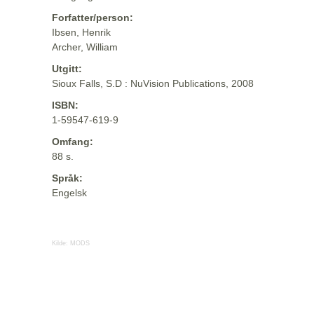
Forfatter/person:
Ibsen, Henrik
Archer, William
Utgitt:
Sioux Falls, S.D : NuVision Publications, 2008
ISBN:
1-59547-619-9
Omfang:
88 s.
Språk:
Engelsk
Kilde:
MODS