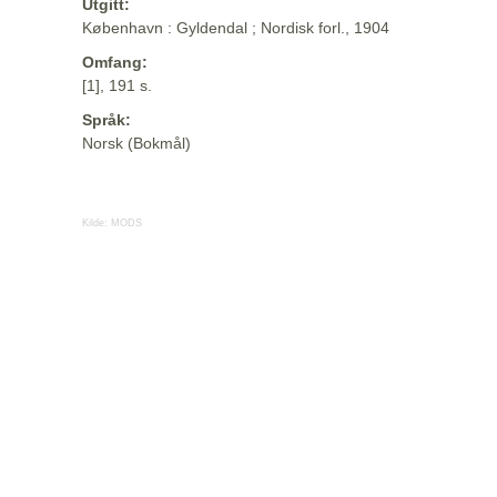
Utgitt:
København : Gyldendal ; Nordisk forl., 1904
Omfang:
[1], 191 s.
Språk:
Norsk (Bokmål)
Kilde:
MODS