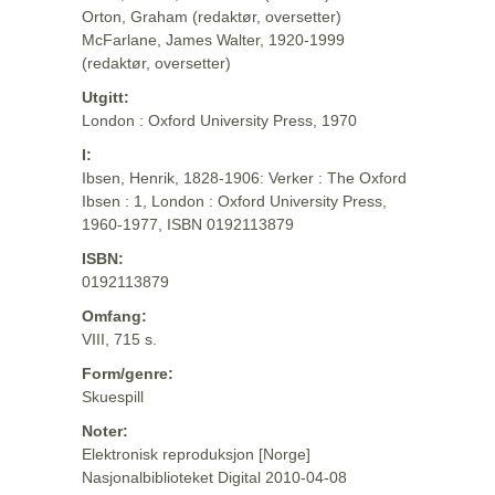
Orton, Graham (redaktør, oversetter)
McFarlane, James Walter, 1920-1999
(redaktør, oversetter)
Utgitt:
London : Oxford University Press, 1970
I:
Ibsen, Henrik, 1828-1906: Verker : The Oxford
Ibsen : 1, London : Oxford University Press,
1960-1977, ISBN 0192113879
ISBN:
0192113879
Omfang:
VIII, 715 s.
Form/genre:
Skuespill
Noter:
Elektronisk reproduksjon [Norge]
Nasjonalbiblioteket Digital 2010-04-08