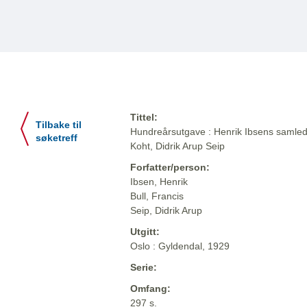
Tittel:
Tilbake til
Hundreårsutgave : Henrik Ibsens samlede
søketreff
Koht, Didrik Arup Seip
Forfatter/person:
Ibsen, Henrik
Bull, Francis
Seip, Didrik Arup
Utgitt:
Oslo : Gyldendal, 1929
Serie:
Omfang:
297 s.