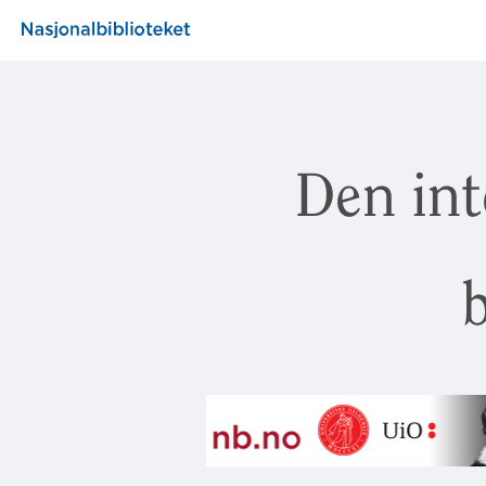
Den int
b