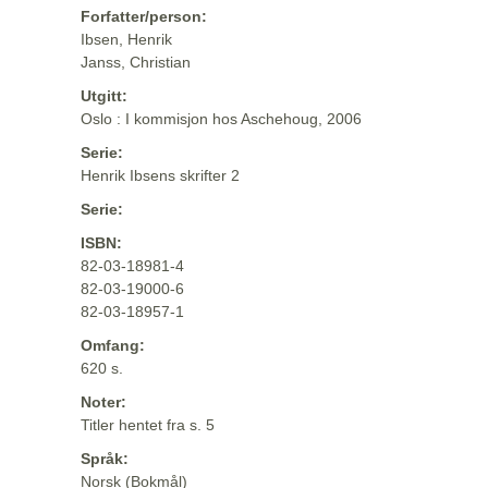
Forfatter/person:
Ibsen, Henrik
Janss, Christian
Utgitt:
Oslo : I kommisjon hos Aschehoug, 2006
Serie:
Henrik Ibsens skrifter 2
Serie:
ISBN:
82-03-18981-4
82-03-19000-6
82-03-18957-1
Omfang:
620 s.
Noter:
Titler hentet fra s. 5
Språk:
Norsk (Bokmål)