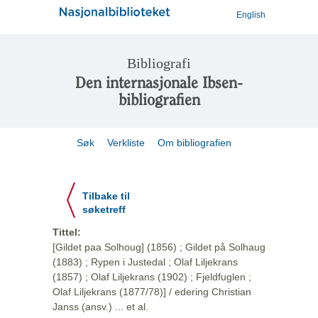
English
Bibliografi
Den internasjonale Ibsen-
bibliografien
Søk
Verkliste
Om bibliografien
Tilbake til
søketreff
Tittel:
[Gildet paa Solhoug] (1856) ; Gildet på Solhaug
(1883) ; Rypen i Justedal ; Olaf Liljekrans
(1857) ; Olaf Liljekrans (1902) ; Fjeldfuglen ;
Olaf Liljekrans (1877/78)] / edering Christian
Janss (ansv.) ... et al.