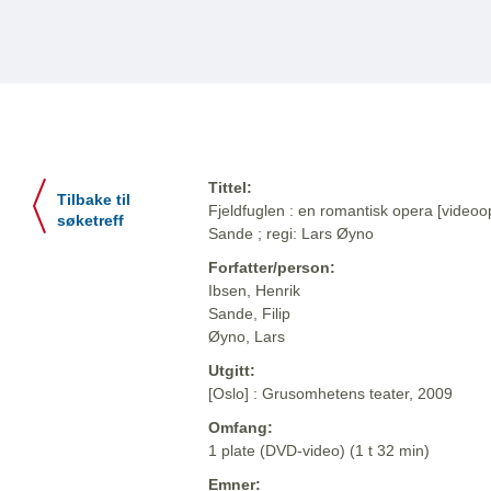
Tittel:
Tilbake til
Fjeldfuglen : en romantisk opera [videoop
søketreff
Sande ; regi: Lars Øyno
Forfatter/person:
Ibsen, Henrik
Sande, Filip
Øyno, Lars
Utgitt:
[Oslo] : Grusomhetens teater, 2009
Omfang:
1 plate (DVD-video) (1 t 32 min)
Emner: