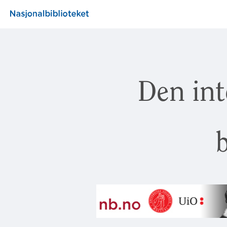
Den int
b