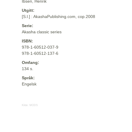
Ibsen, Henrik
Utgitt:
[S.l.] : AkashaPublishing.com, cop.2008
Serie:
Akasha classic series
ISBN:
978-1-60512-037-9
978-1-60512-137-6
Omfang:
134 s.
Språk:
Engelsk
Kilde:
MODS