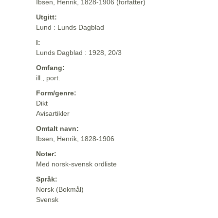
Ibsen, Henrik, 1828-1906 (forfatter)
Utgitt:
Lund : Lunds Dagblad
I:
Lunds Dagblad : 1928, 20/3
Omfang:
ill., port.
Form/genre:
Dikt
Avisartikler
Omtalt navn:
Ibsen, Henrik, 1828-1906
Noter:
Med norsk-svensk ordliste
Språk:
Norsk (Bokmål)
Svensk