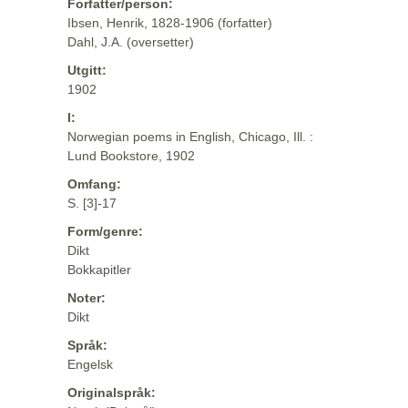
Forfatter/person:
Ibsen, Henrik, 1828-1906 (forfatter)
Dahl, J.A. (oversetter)
Utgitt:
1902
I:
Norwegian poems in English, Chicago, Ill. :
Lund Bookstore, 1902
Omfang:
S. [3]-17
Form/genre:
Dikt
Bokkapitler
Noter:
Dikt
Språk:
Engelsk
Originalspråk: