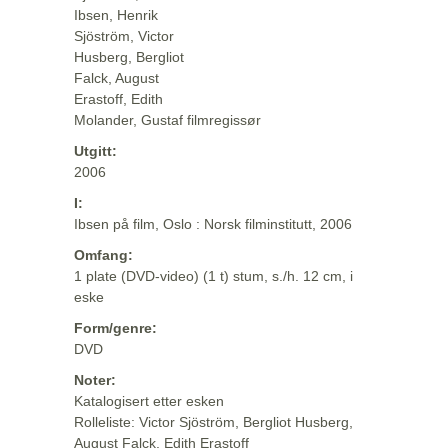
Ibsen, Henrik
Sjöström, Victor
Husberg, Bergliot
Falck, August
Erastoff, Edith
Molander, Gustaf filmregissør
Utgitt:
2006
I:
Ibsen på film, Oslo : Norsk filminstitutt, 2006
Omfang:
1 plate (DVD-video) (1 t) stum, s./h. 12 cm, i
eske
Form/genre:
DVD
Noter:
Katalogisert etter esken
Rolleliste: Victor Sjöström, Bergliot Husberg,
August Falck, Edith Erastoff