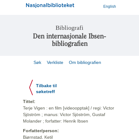
English
Bibliografi
Den internasjonale Ibsen-
bibliografien
Søk
Verkliste
Om bibliografien
Tilbake til
søketreff
Tittel:
Terje Vigen : en film [videoopptak] / regi: Victor
Sjöström ; manus: Victor Sjöström, Gustaf
Molander ; forfatter: Henrik Ibsen
Forfatter/person:
Bjørnstad, Ketil