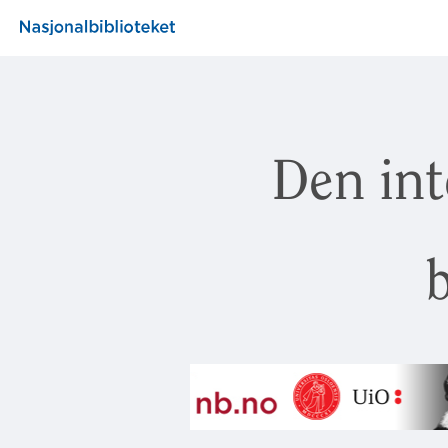
Den int
b