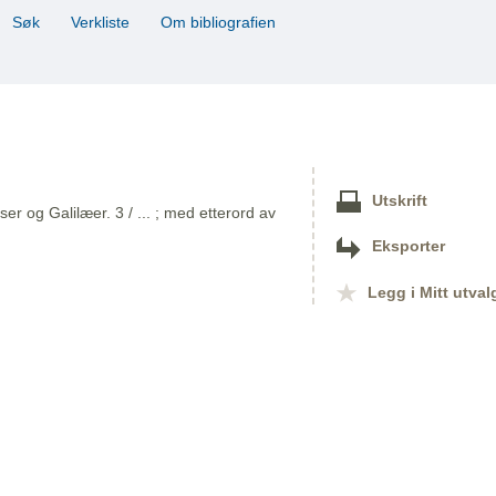
Søk
Verkliste
Om bibliografien
Utskrift
r og Galilæer. 3 / ... ; med etterord av
Eksporter
Legg i Mitt utval