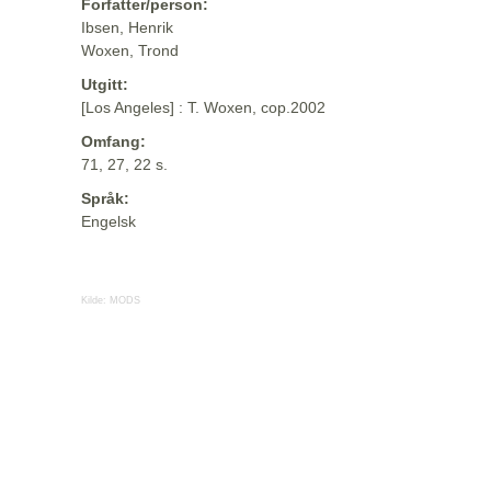
Forfatter/person:
Ibsen, Henrik
Woxen, Trond
Utgitt:
[Los Angeles] : T. Woxen, cop.2002
Omfang:
71, 27, 22 s.
Språk:
Engelsk
Kilde:
MODS