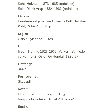
Koht, Halvdan, 1873-1965 (redaktør)
Seip, Didrik Arup, 1884-1963 (redaktør)
Utgave:
Hundreårsutgave / ved Francis Bull, Halvdan
Koht, Didrik Arup Seip
Utgitt:
Oslo : Gyldendal, 1928
I:
Ibsen, Henrik, 1828-1906: Verker : Samlede
verker : B. 2, Oslo : Gyldendal, 1928-57
Omfang:
344 s.
Form/genre:
Skuespill
Noter:
Elektronisk reproduksjon [Norge]
Nasjonalbiblioteket Digital 2010-07-28
Språk: