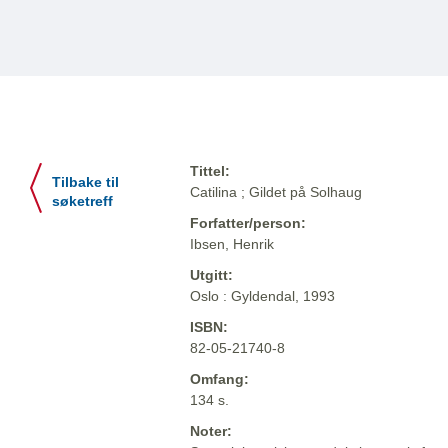
Tittel:
Tilbake til
Catilina ; Gildet på Solhaug
søketreff
Forfatter/person:
Ibsen, Henrik
Utgitt:
Oslo : Gyldendal, 1993
ISBN:
82-05-21740-8
Omfang:
134 s.
Noter: