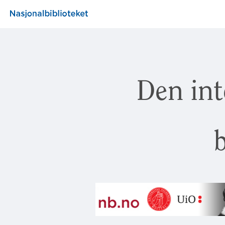
Den int
b