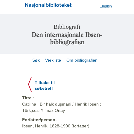
English
Bibliografi
Den internasjonale Ibsen-
bibliografien
Søk
Verkliste
Om bibliografien
Tilbake til
søketreff
Tittel:
Catilina : Bir halk düşmani / Henrik Ibsen ;
Türk;cesi Yılmaz Onay
Forfatter/person:
Ibsen, Henrik, 1828-1906 (forfatter)