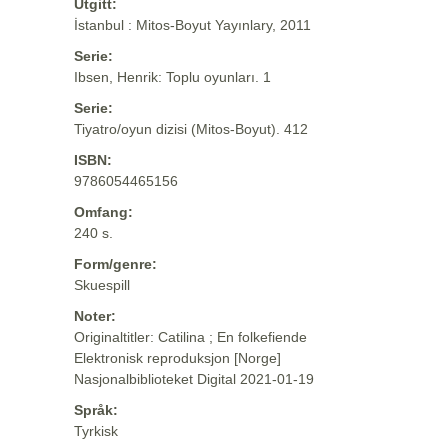
Utgitt:
İstanbul : Mitos-Boyut Yayınlary, 2011
Serie:
Ibsen, Henrik: Toplu oyunları. 1
Serie:
Tiyatro/oyun dizisi (Mitos-Boyut). 412
ISBN:
9786054465156
Omfang:
240 s.
Form/genre:
Skuespill
Noter:
Originaltitler: Catilina ; En folkefiende
Elektronisk reproduksjon [Norge]
Nasjonalbiblioteket Digital 2021-01-19
Språk:
Tyrkisk