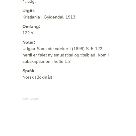
4. udg.
Utgitt:
Kristiania : Gyldendal, 1913
Omfang:
122 s.
Noter:
Udgjør Samlede værker I (1898) S. 5-122,
hertil er føiet ny smudstitel og titelblad. Kom i
subskriptionen i hefte 1.2
Språk:
Norsk (Bokmål)
Kilde:
MODS